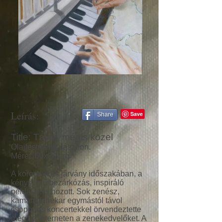
Leírás:
Share
Title: Távol, mégis közel
Olajfestmény vásznon.
Méret: 60x80 cm
A koronavírus járvány időszakában, a
kényszerű bezárkózás, inspiráló
példákat is hozott. Sok zenész,
kamarazenekar egymástól távol
csoportos koncertekkel örvendeztette
meg az interneten a zenekedvelőket. A