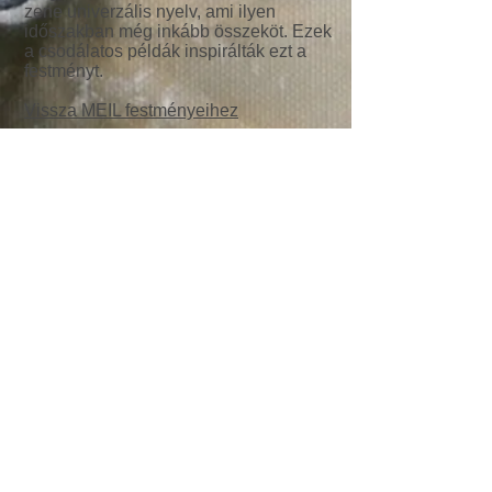
zene univerzális nyelv, ami ilyen
időszakban még inkább összeköt. Ezek
a csodálatos példák inspirálták ezt a
festményt.
Vissza MEIL festményeihez
Privacy policy
Adatvédelmi politika
© 2026 by Meil